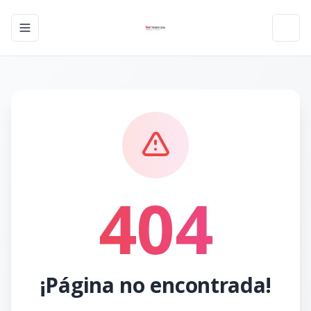
Toggle navigation menu
Toggl
404
¡Página no encontrada!