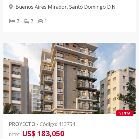
Buenos Aires Mirador
,
Santo Domingo D.N.
2
2
1
VENTA
PROYECTO
-
Código
:
413754
US$ 183,050
DESDE