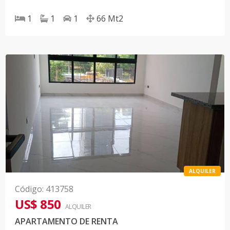
1
1
1
66
Mt2
ALQUILER
Código
:
413758
US$ 850
ALQUILER
APARTAMENTO DE RENTA