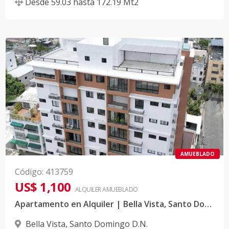
Desde
59.03
hasta
172.19
Mt2
AMUEBLADO
Código
:
413759
US$ 1,100
ALQUILER
AMUEBLADO
Apartamento en Alquiler | Bella Vista, Santo Domingo
Bella Vista
,
Santo Domingo D.N.