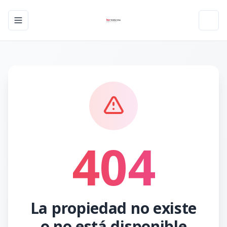
Toggle navigation menu
Toggl
404
La propiedad no existe
o no está disponible