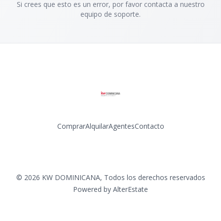
Si crees que esto es un error, por favor contacta a nuestro
equipo de soporte.
Comprar
Alquilar
Agentes
Contacto
Facebook
Instagram
LinkedIn
YouTube
©
2026
KW DOMINICANA
,
Todos los derechos reservados
Powered by
AlterEstate