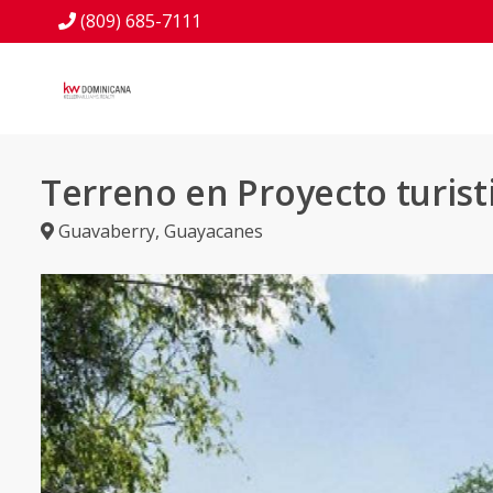
(809) 685-7111
Terreno en Proyecto turist
Guavaberry
,
Guayacanes