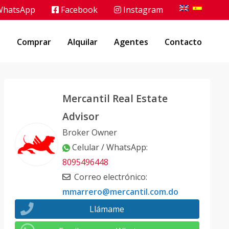
hatsApp
Facebook
Instagram
o
Comprar
Alquilar
Agentes
Contacto
Mercantil Real Estate
Advisor
Broker Owner
Celular / WhatsApp
:
8095496448
Correo electrónico
:
mmarrero@mercantil.com.do
Llámame