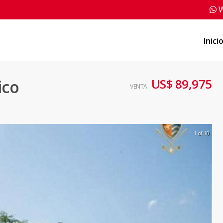
W
Inici
US$ 89,975
ico
VENTA
1 of 10