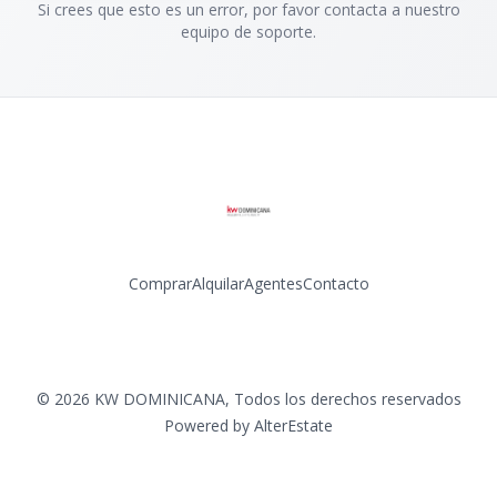
Si crees que esto es un error, por favor contacta a nuestro
equipo de soporte.
Comprar
Alquilar
Agentes
Contacto
Facebook
Instagram
LinkedIn
YouTube
©
2026
KW DOMINICANA
,
Todos los derechos reservados
Powered by
AlterEstate