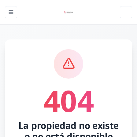
Toggle navigation menu
Toggl
404
La propiedad no existe
o no está disponible