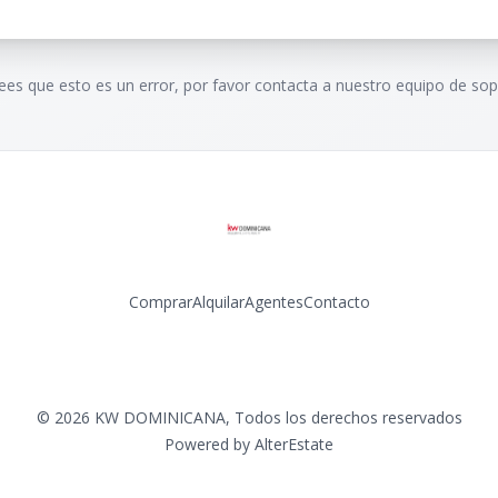
rees que esto es un error, por favor contacta a nuestro equipo de sop
Comprar
Alquilar
Agentes
Contacto
Facebook
Instagram
LinkedIn
YouTube
©
2026
KW DOMINICANA
,
Todos los derechos reservados
Powered by
AlterEstate