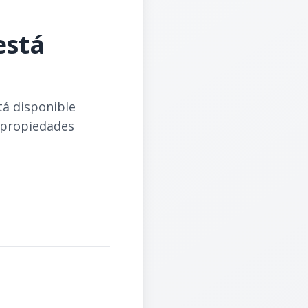
está
tá disponible
 propiedades