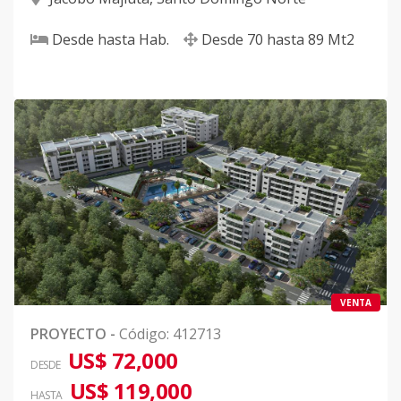
Desde
hasta
Hab.
Desde
70
hasta
89
Mt2
VENTA
PROYECTO
-
Código
:
412713
US$ 72,000
DESDE
US$ 119,000
HASTA