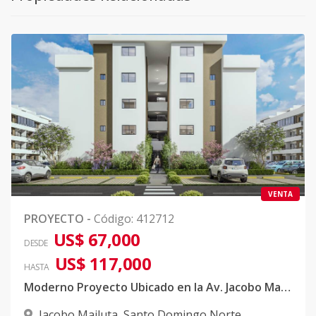
VENTA
PROYECTO
-
Código
:
412712
US$ 67,000
DESDE
US$ 117,000
HASTA
Moderno Proyecto Ubicado en la Av. Jacobo Majluta Con Piscina
Jacobo Majluta
,
Santo Domingo Norte