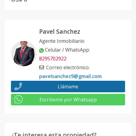
Pavel Sanchez
Agente Inmobiliario
Celular / WhatsApp
:
8295702922
Correo electrónico
:
pavelsanchez9@gmail.com
Llámame
Escribeme por Whatsapp
¿Te interesa esta propiedad?