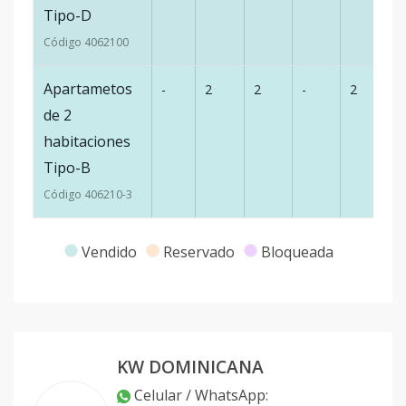
Tipo-D
Código
406210
0
Apartametos
-
2
2
-
2
1
de 2
habitaciones
Tipo-B
Código
406210
-3
Vendido
Reservado
Bloqueada
KW DOMINICANA
Celular / WhatsApp
: