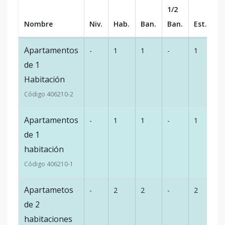
1/2
Nombre
Niv.
Hab.
Ban.
Ban.
Est.
m
Apartamentos
-
1
1
-
1
81
de 1
Habitación
Código
406210
-2
Apartamentos
-
1
1
-
1
84
de 1
habitación
Código
406210
-1
Apartametos
-
2
2
-
2
1
de 2
habitaciones