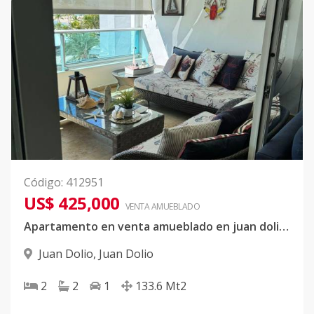
Código
:
412951
US$ 425,000
VENTA AMUEBLADO
Apartamento en venta amueblado en juan dolio frente a la playa
Juan Dolio
,
Juan Dolio
2
2
1
133.6
Mt2