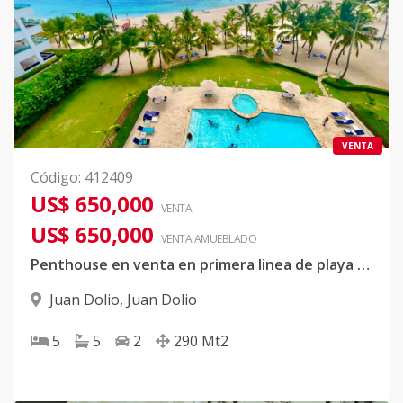
VENTA
Código
:
412409
US$ 650,000
VENTA
US$ 650,000
VENTA AMUEBLADO
Penthouse en venta en primera linea de playa en Juan Dolio
Juan Dolio
,
Juan Dolio
5
5
2
290
Mt2