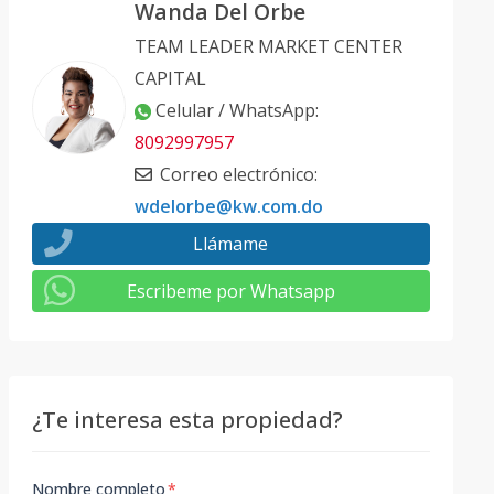
Wanda Del Orbe
TEAM LEADER MARKET CENTER
CAPITAL
Celular / WhatsApp
:
8092997957
Correo electrónico
:
wdelorbe@kw.com.do
Llámame
Escribeme por Whatsapp
¿Te interesa esta propiedad?
Nombre completo
*