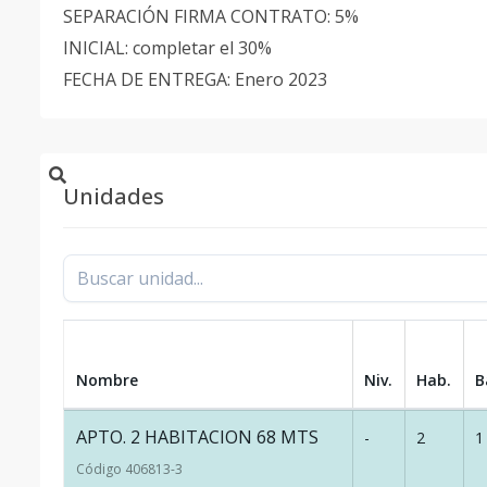
SEPARACIÓN FIRMA CONTRATO: 5%
INICIAL: completar el 30%
FECHA DE ENTREGA: Enero 2023
Unidades
Nombre
Niv.
Hab.
B
APTO. 2 HABITACION 68 MTS
-
2
1
Código
406813
-3