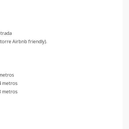
trada
 Airbnb friendly).
etros
 metros
 metros