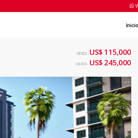
W
Inici
US$ 115,000
DESDE
US$ 245,000
HASTA
1 of 8