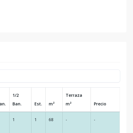
1/2
Terraza
an.
Ban.
Est.
m²
m²
Precio
1
1
68
-
-