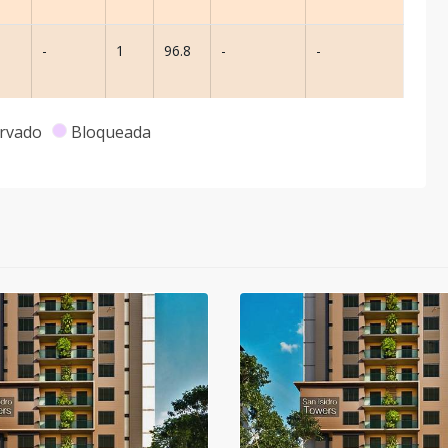
-
1
96.8
-
-
rvado
Bloqueada
-
1
75.6
-
-
-
1
49.6
-
-
-
1
96.8
-
-
-
1
88.4
-
-