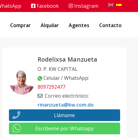
hatsApp
Facebook
Instagram
o
Comprar
Alquilar
Agentes
Contacto
Rodelixsa Manzueta
O. P. KW CAPITAL
Celular / WhatsApp
:
8097292477
Correo electrónico
:
rmanzueta@kw.com.do
Llámame
Escribeme por Whatsapp