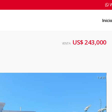
W
Inici
US$ 243,000
VENTA
1 of 20