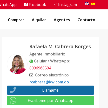
hatsApp
Facebook
Instagram
o
Comprar
Alquilar
Agentes
Contacto
Rafaela M. Cabrera Borges
Agente Inmobiliario
Celular / WhatsApp
:
8096968594
Correo electrónico
:
rcabrera@kw.com.do
Llámame
Escribeme por Whatsapp