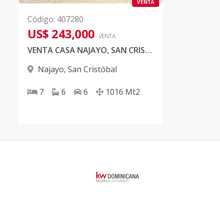
VENTA
Código
:
407280
US$ 243,000
VENTA
VENTA CASA NAJAYO, SAN CRISTOBAL
Najayo
,
San Cristóbal
7
6
6
1016
Mt2