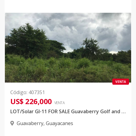
VENTA
Código
:
407351
US$ 226,000
VENTA
LOT/Solar GI-11 FOR SALE Guavaberry Golf and Country Club Solar GI-11 Guavaberry Golf and Country Club
Guavaberry
,
Guayacanes