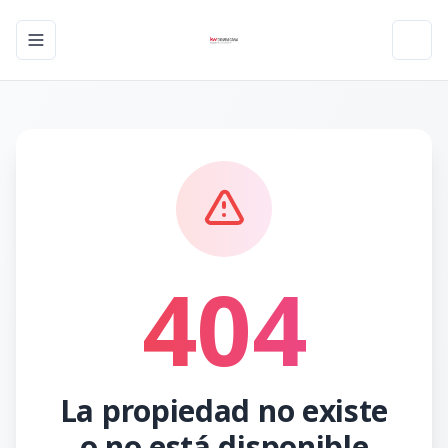
Toggle navigation menu
Toggl
404
La propiedad no existe
o no está disponible