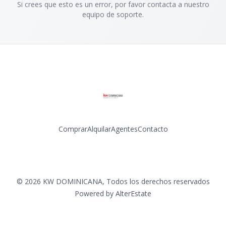
Si crees que esto es un error, por favor contacta a nuestro
equipo de soporte.
Comprar
Alquilar
Agentes
Contacto
Facebook
Instagram
LinkedIn
YouTube
©
2026
KW DOMINICANA
,
Todos los derechos reservados
Powered by
AlterEstate