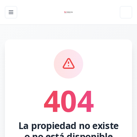
Toggle navigation menu
Toggl
404
La propiedad no existe
o no está disponible