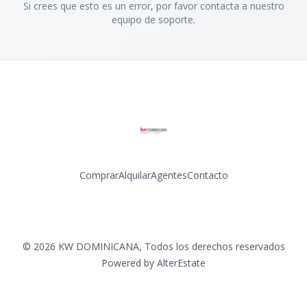
Si crees que esto es un error, por favor contacta a nuestro
equipo de soporte.
Comprar
Alquilar
Agentes
Contacto
Facebook
Instagram
LinkedIn
YouTube
©
2026
KW DOMINICANA
,
Todos los derechos reservados
Powered by
AlterEstate