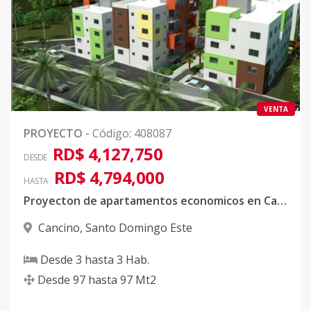
E3-402
-
3
3
1
1
9
Código
408087
-26
E4-101
-
3
3
1
1
9
Código
408087
-27
VENTA
E4-201
-
3
3
1
1
9
PROYECTO
-
Código
:
408087
Código
408087
-28
RD$ 4,127,750
DESDE
RD$ 4,794,000
E4-301
-
3
3
1
1
9
HASTA
Código
408087
-29
Proyecton de apartamentos economicos en Cancino con FIDECOMISO
Cancino
,
Santo Domingo Este
E4-401
-
3
3
1
1
9
Código
408087
-30
Desde
3
hasta
3
Hab.
Desde
97
hasta
97
Mt2
E4-102
-
3
3
1
1
9
Código
408087
-31