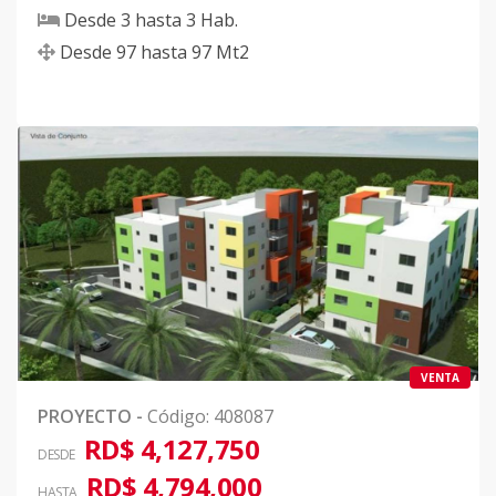
Desde
3
hasta
3
Hab.
Desde
97
hasta
97
Mt2
VENTA
PROYECTO
-
Código
:
408087
RD$ 4,127,750
DESDE
RD$ 4,794,000
HASTA