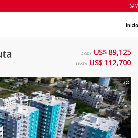
W
Inici
US$ 89,125
uta
DESDE
US$ 112,700
HASTA
1 of 22