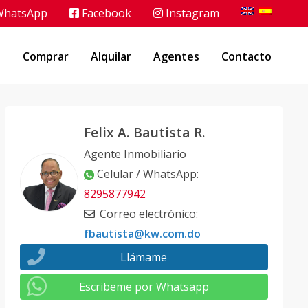
hatsApp
Facebook
Instagram
o
Comprar
Alquilar
Agentes
Contacto
Felix A. Bautista R.
Agente Inmobiliario
Celular / WhatsApp
:
8295877942
Correo electrónico
:
fbautista@kw.com.do
Llámame
Escribeme por Whatsapp