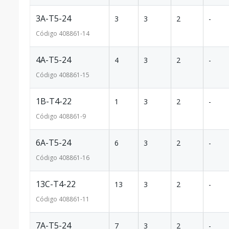
3A-T5-24
3
3
2
-
Código
408861
-14
4A-T5-24
4
3
2
-
Código
408861
-15
1B-T4-22
1
3
2
-
Código
408861
-9
6A-T5-24
6
3
2
-
Código
408861
-16
13C-T4-22
13
3
2
-
Código
408861
-11
7A-T5-24
7
3
2
-