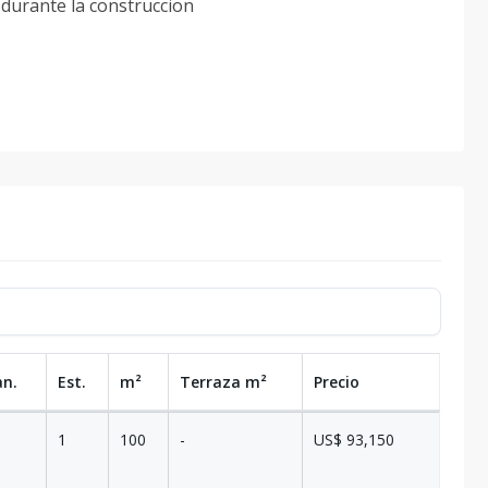
durante la construccion
an.
Est.
m²
Terraza
m²
Precio
1
100
-
US$ 93,150