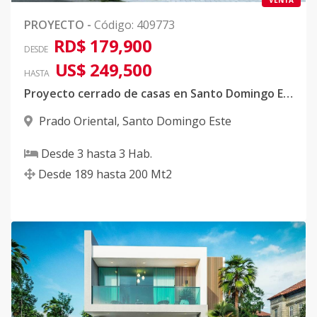
VENTA
PROYECTO
-
Código
:
409773
RD$ 179,900
DESDE
US$ 249,500
HASTA
Proyecto cerrado de casas en Santo Domingo Este
Prado Oriental
,
Santo Domingo Este
Desde
3
hasta
3
Hab.
Desde
189
hasta
200
Mt2