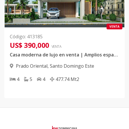
VENTA
Código
:
413185
US$ 390,000
VENTA
Casa moderna de lujo en venta | Amplios espacios y diseño elegante
Prado Oriental
,
Santo Domingo Este
4
5
4
477.74
Mt2