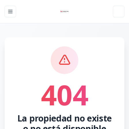
Toggle navigation menu
Toggl
404
La propiedad no existe
o no está disponible