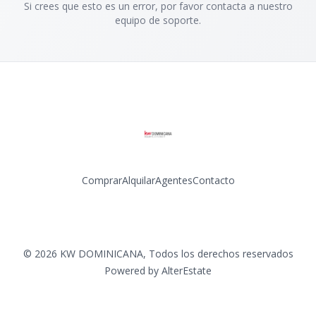
Si crees que esto es un error, por favor contacta a nuestro
equipo de soporte.
Comprar
Alquilar
Agentes
Contacto
Facebook
Instagram
LinkedIn
YouTube
©
2026
KW DOMINICANA
,
Todos los derechos reservados
Powered by
AlterEstate