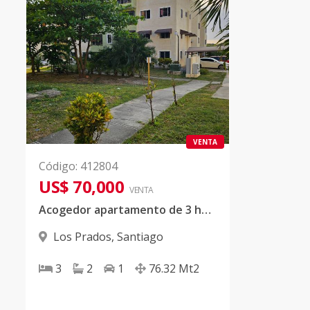
VENTA
Código
:
412804
US$ 70,000
VENTA
Acogedor apartamento de 3 habitaciones en Prado de las montañas, Los Prados , Santiago de los Caballeros
Los Prados
,
Santiago
3
2
1
76.32
Mt2