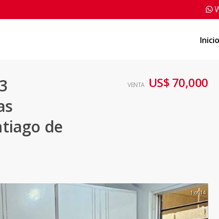
W
Inici
US$ 70,000
3
VENTA
as
ntiago de
1 of 14