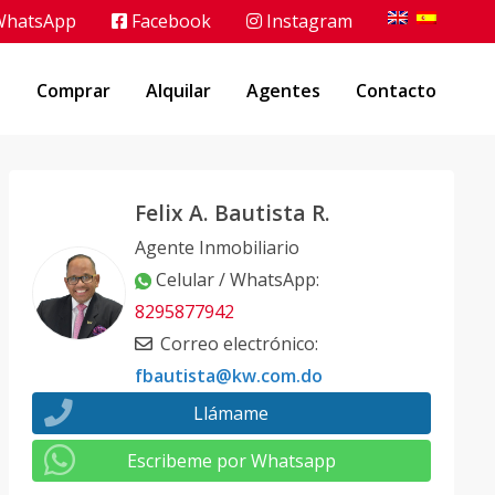
hatsApp
Facebook
Instagram
o
Comprar
Alquilar
Agentes
Contacto
Felix A. Bautista R.
Agente Inmobiliario
Celular / WhatsApp
:
8295877942
Correo electrónico
:
fbautista@kw.com.do
Llámame
Escribeme por Whatsapp