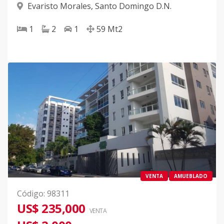
Evaristo Morales
,
Santo Domingo D.N.
1
2
1
59
Mt2
VENTA
AMUEBLADO
Código
:
98311
US$ 235,000
VENTA