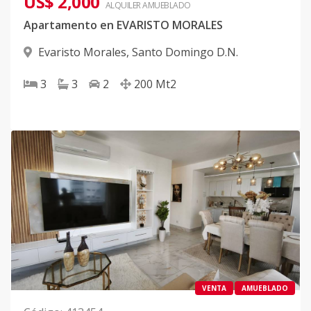
US$ 2,000
ALQUILER
AMUEBLADO
Apartamento en EVARISTO MORALES
Evaristo Morales
,
Santo Domingo D.N.
3
3
2
200
Mt2
VENTA
AMUEBLADO