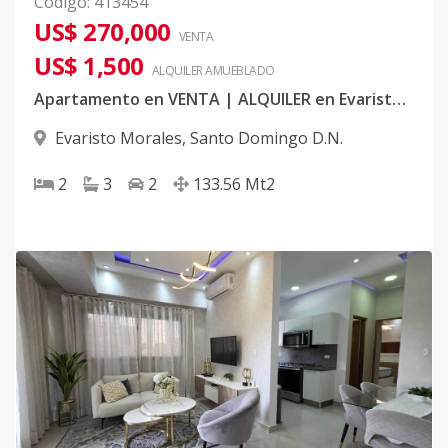
Código
:
413454
US$ 270,000
VENTA
US$ 1,500
ALQUILER
AMUEBLADO
Apartamento en VENTA | ALQUILER en Evaristo Morales
Evaristo Morales
,
Santo Domingo D.N.
2
3
2
133.56
Mt2