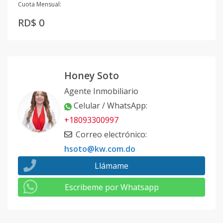
Cuota Mensual:
RD$ 0
Honey Soto
Agente Inmobiliario
Celular / WhatsApp
:
+18093300997
Correo electrónico
:
hsoto@kw.com.do
Llámame
Escribeme por Whatsapp