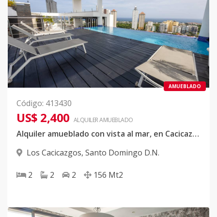
AMUEBLADO
Código
:
413430
US$ 2,400
ALQUILER
AMUEBLADO
Alquiler amueblado con vista al mar, en Cacicazgos, 2 habitaciones
Los Cacicazgos
,
Santo Domingo D.N.
2
2
2
156
Mt2