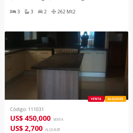
3
3
2
262
Mt2
VENTA
ALQUILER
Código
:
111031
US$ 450,000
VENTA
US$ 2,700
ALQUILER