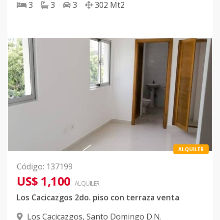
3
3
3
302
Mt2
ALQUILER
Código
:
137199
US$ 1,100
ALQUILER
Los Cacicazgos 2do. piso con terraza venta
Los Cacicazgos
,
Santo Domingo D.N.