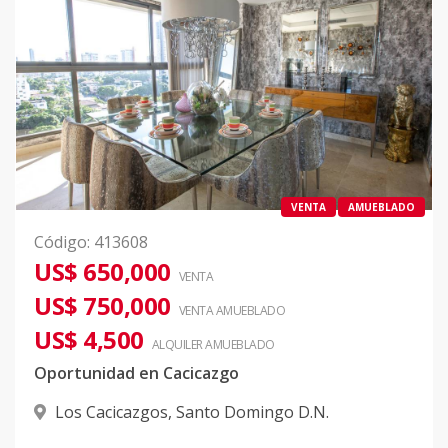
VENTA
AMUEBLADO
Código
:
413608
US$ 650,000
VENTA
US$ 750,000
VENTA AMUEBLADO
US$ 4,500
ALQUILER
AMUEBLADO
Oportunidad en Cacicazgo
Los Cacicazgos
,
Santo Domingo D.N.