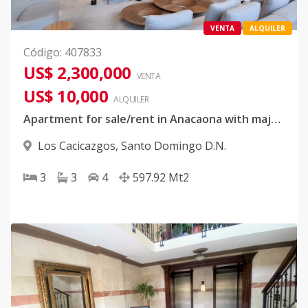
VENTA
ALQUILER
Código
:
407833
US$ 2,300,000
VENTA
US$ 10,000
ALQUILER
Apartment for sale/rent in Anacaona with majestic views of the sea and the city Venta/Alquiler Apto en la Anacaona con majestuosa vista hacia el mar y la ciudad
Los Cacicazgos
,
Santo Domingo D.N.
3
3
4
597.92
Mt2