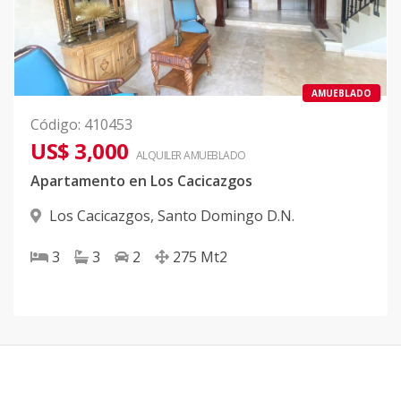
AMUEBLADO
Código
:
410453
US$ 3,000
ALQUILER
AMUEBLADO
Apartamento en Los Cacicazgos
Los Cacicazgos
,
Santo Domingo D.N.
3
3
2
275
Mt2