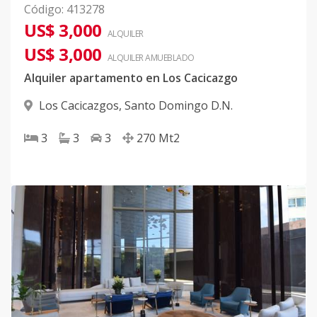
Código
:
413278
US$ 3,000
ALQUILER
US$ 3,000
ALQUILER
AMUEBLADO
Alquiler apartamento en Los Cacicazgo
Los Cacicazgos
,
Santo Domingo D.N.
3
3
3
270
Mt2