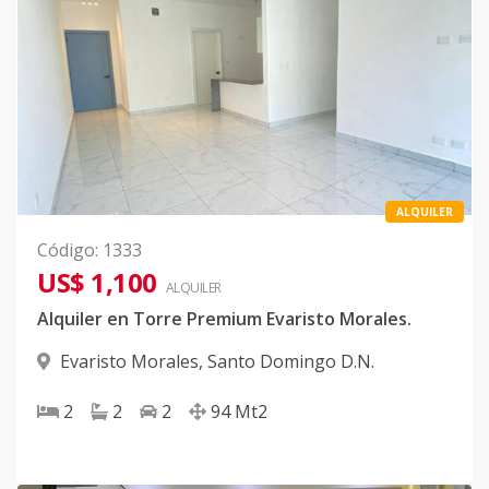
ALQUILER
Código
:
1333
US$ 1,100
ALQUILER
Alquiler en Torre Premium Evaristo Morales.
Evaristo Morales
,
Santo Domingo D.N.
2
2
2
94
Mt2