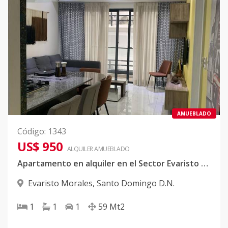
AMUEBLADO
Código
:
1343
US$ 950
ALQUILER
AMUEBLADO
Apartamento en alquiler en el Sector Evaristo Morales.
Evaristo Morales
,
Santo Domingo D.N.
1
1
1
59
Mt2