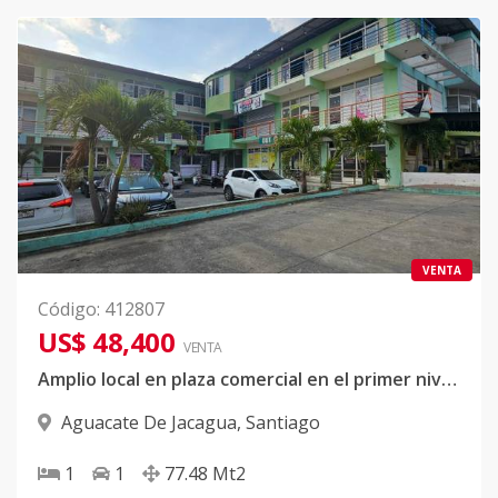
VENTA
Código
:
412807
US$ 48,400
VENTA
Amplio local en plaza comercial en el primer nivel , Santiago de los Caballeros sector Jacagua
Aguacate De Jacagua
,
Santiago
1
1
77.48
Mt2