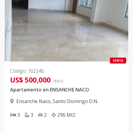
VENTA
Código
:
102245
US$ 500,000
VENTA
Apartamento en ENSANCHE NACO
Ensanche Naco
,
Santo Domingo D.N.
3
3
2
296
Mt2