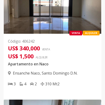
VENTA
ALQUILER
Código
:
406242
US$ 340,000
VENTA
US$ 1,500
ALQUILER
Apartamento en Naco
Ensanche Naco
,
Santo Domingo D.N.
3
4
2
310
Mt2