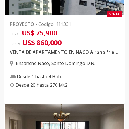
VENTA
PROYECTO
-
Código
:
411331
US$ 75,900
DESDE
US$ 860,000
HASTA
VENTA DE APARTAMENTO EN NACO Airbnb friendly.
Ensanche Naco
,
Santo Domingo D.N.
Desde
1
hasta
4
Hab.
Desde
20
hasta
270
Mt2