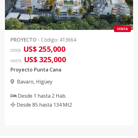
VENTA
PROYECTO
-
Código
:
413664
US$ 255,000
DESDE
US$ 325,000
HASTA
Proyecto Punta Cana
Bavaro
,
Higüey
Desde
1
hasta
2
Hab.
Desde
85
hasta
134
Mt2