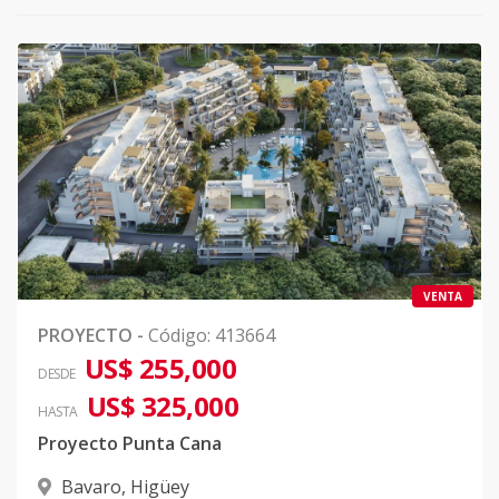
VENTA
PROYECTO
-
Código
:
413664
US$ 255,000
DESDE
US$ 325,000
HASTA
Proyecto Punta Cana
Bavaro
,
Higüey