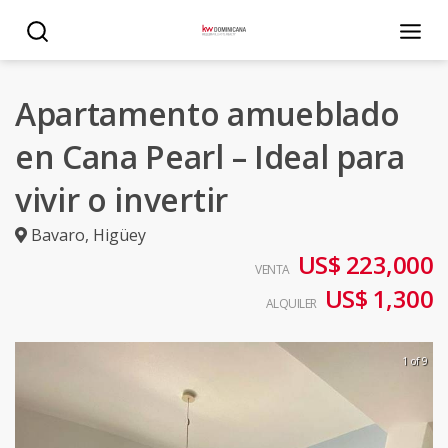
Apartamento amueblado
en Cana Pearl – Ideal para
vivir o invertir
Bavaro
,
Higüey
US$ 223,000
VENTA
US$ 1,300
ALQUILER
1 of 9