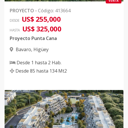
VENTA
PROYECTO
-
Código
:
413664
US$ 255,000
DESDE
US$ 325,000
HASTA
Proyecto Punta Cana
Bavaro
,
Higüey
Desde
1
hasta
2
Hab.
Desde
85
hasta
134
Mt2