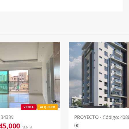
VENTA
ALQUILER
134389
PROYECTO
-
Código
:
408
45,000
0
0
VENTA