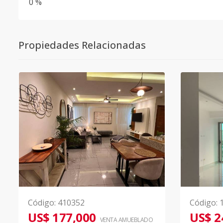
0 %
Propiedades Relacionadas
Código
:
410352
Código
:
US$ 177,000
US$ 2
VENTA AMUEBLADO