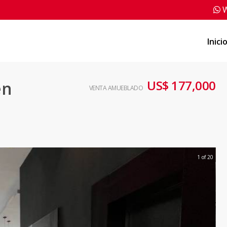
W
Inici
US$ 177,000
en
VENTA AMUEBLADO
1 of 20