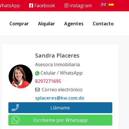
hatsApp
Facebook
Instagram
o
Comprar
Alquilar
Agentes
Contacto
Sandra Placeres
Asesora Inmobiliaria
Celular / WhatsApp
:
8297271695
Correo electrónico
:
splaceres@kw.com.do
Llámame
Escribeme por Whatsapp