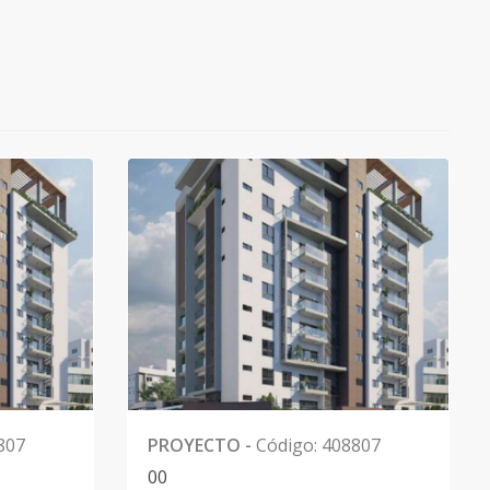
807
PROYECTO
-
Código
:
408807
0
0