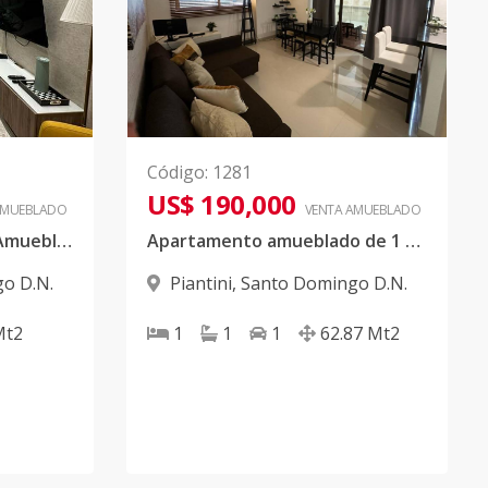
Código
:
1281
US$ 190,000
AMUEBLADO
VENTA AMUEBLADO
Apartamento Premium Amueblado de 1 habitación en Piantini
Apartamento amueblado de 1 habitacion en Piantini
o D.N.
Piantini
,
Santo Domingo D.N.
Mt2
1
1
1
62.87
Mt2