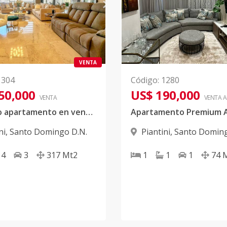
VENTA
1304
Código
:
1280
50,000
US$ 190,000
VENTA
VENTA 
Moderno apartamento en venta Piantini
ni
,
Santo Domingo D.N.
Piantini
,
Santo Doming
4
3
317
Mt2
1
1
1
74