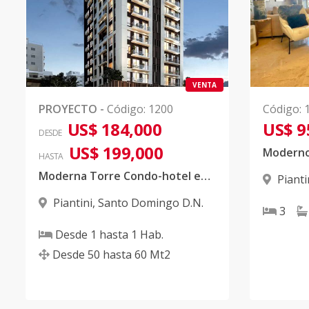
VENTA
PROYECTO
-
Código
:
1200
Código
:
US$ 184,000
US$ 9
DESDE
US$ 199,000
HASTA
Moderna Torre Condo-hotel en zona privilegiada de Piantini
Pianti
Piantini
,
Santo Domingo D.N.
3
Desde
1
hasta
1
Hab.
Desde
50
hasta
60
Mt2