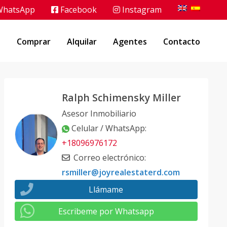
hatsApp
Facebook
Instagram
o
Comprar
Alquilar
Agentes
Contacto
Ralph Schimensky Miller
Asesor Inmobiliario
Celular / WhatsApp
:
+18096976172
Correo electrónico
:
rsmiller@joyrealestaterd.com
Llámame
Escribeme por Whatsapp