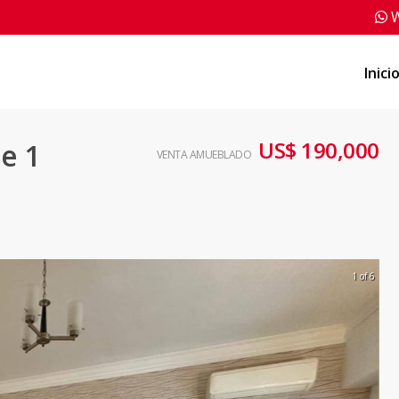
W
Inici
US$ 190,000
e 1
VENTA AMUEBLADO
1 of 6