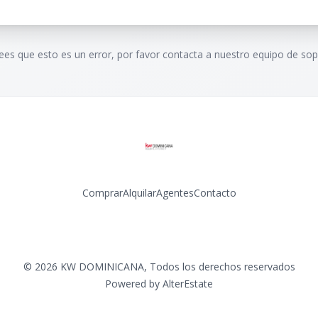
rees que esto es un error, por favor contacta a nuestro equipo de sop
Comprar
Alquilar
Agentes
Contacto
Facebook
Instagram
LinkedIn
YouTube
©
2026
KW DOMINICANA
,
Todos los derechos reservados
Powered by
AlterEstate