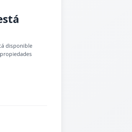
está
tá disponible
 propiedades