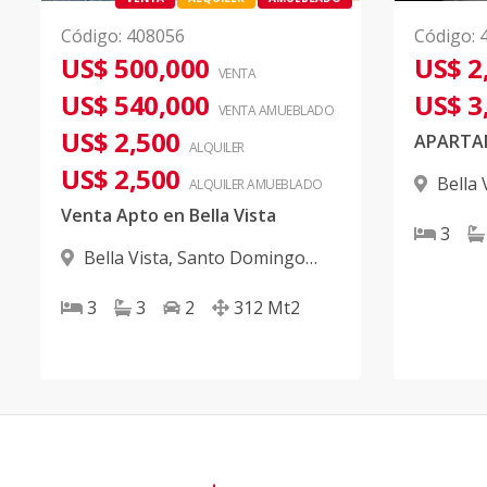
Código
:
408056
Código
:
US$ 500,000
US$ 2
VENTA
US$ 540,000
US$ 3
VENTA AMUEBLADO
US$ 2,500
ALQUILER
US$ 2,500
Bella 
ALQUILER
AMUEBLADO
D.N.
Venta Apto en Bella Vista
3
Bella Vista
,
Santo Domingo
D.N.
3
3
2
312
Mt2