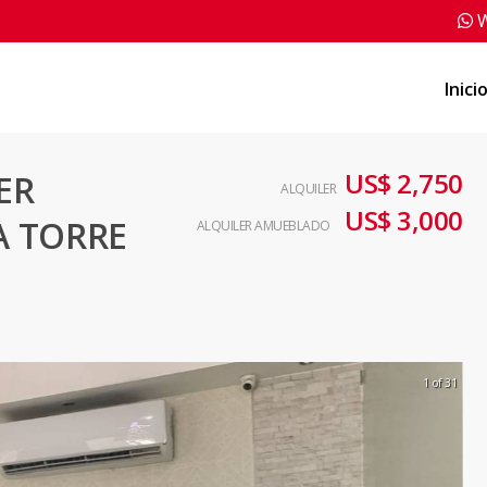
W
Inici
US$ 2,750
ER
ALQUILER
US$ 3,000
A TORRE
ALQUILER AMUEBLADO
1 of 31