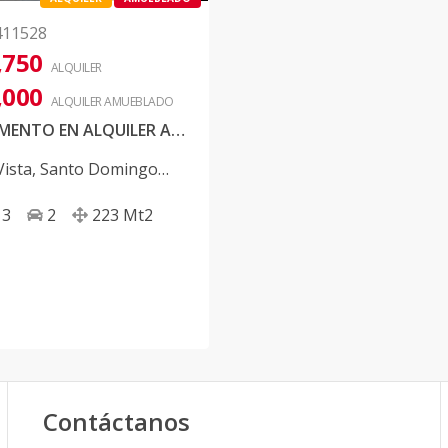
411528
,750
ALQUILER
,000
ALQUILER
AMUEBLADO
APARTAMENTO EN ALQUILER AMUEBLADO EN EXCLUSIVA TORRE EN BELLA VISTA
Vista
,
Santo Domingo
3
2
223
Mt2
Contáctanos