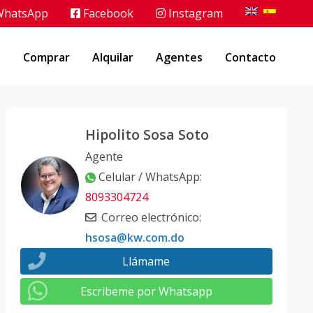
hatsApp
Facebook
Instagram
o
Comprar
Alquilar
Agentes
Contacto
Hipolito Sosa Soto
Agente
Celular / WhatsApp
:
8093304724
Correo electrónico
:
hsosa@kw.com.do
Llámame
Escribeme por Whatsapp