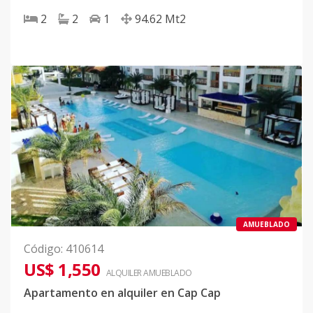
2
2
1
94.62
Mt2
AMUEBLADO
Código
:
410614
US$ 1,550
ALQUILER
AMUEBLADO
Apartamento en alquiler en Cap Cap