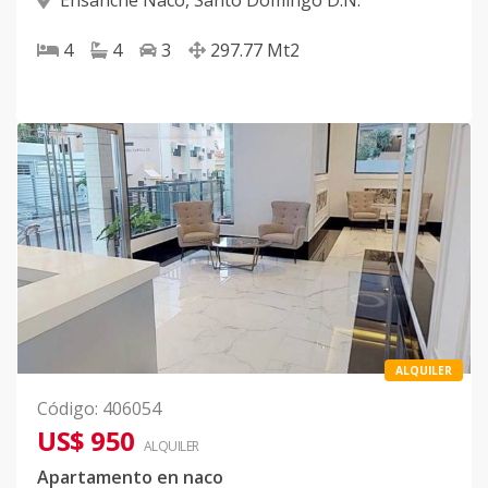
Ensanche Naco
,
Santo Domingo D.N.
4
4
3
297.77
Mt2
ALQUILER
Código
:
406054
US$ 950
ALQUILER
Apartamento en naco