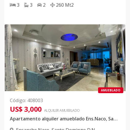
3
3
2
260
Mt2
AMUEBLADO
Código
:
408003
US$ 3,000
ALQUILER
AMUEBLADO
Apartamento alquiler amueblado Ens.Naco, Santo Domingo