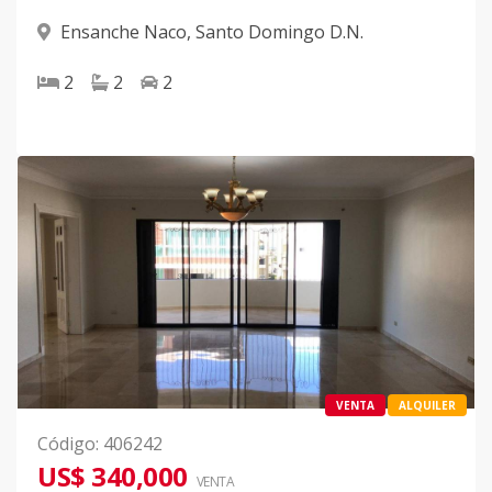
Ensanche Naco
,
Santo Domingo D.N.
2
2
2
VENTA
ALQUILER
Código
:
406242
US$ 340,000
VENTA