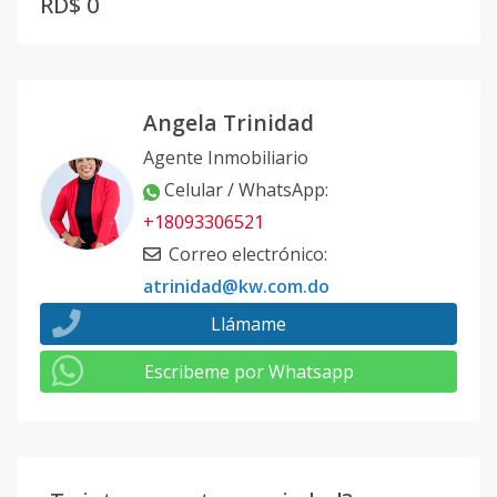
RD$ 0
Angela Trinidad
Agente Inmobiliario
Celular / WhatsApp
:
+18093306521
Correo electrónico
:
atrinidad@kw.com.do
Llámame
Escribeme por Whatsapp