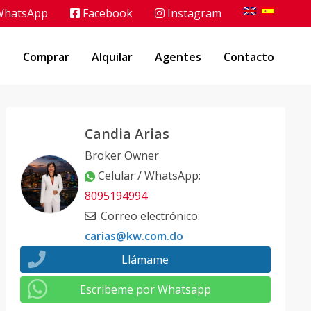
hatsApp
Facebook
Instagram
o
Comprar
Alquilar
Agentes
Contacto
Candia Arias
Broker Owner
Celular / WhatsApp
:
8095194994
Correo electrónico
:
carias@kw.com.do
Llámame
Escribeme por Whatsapp