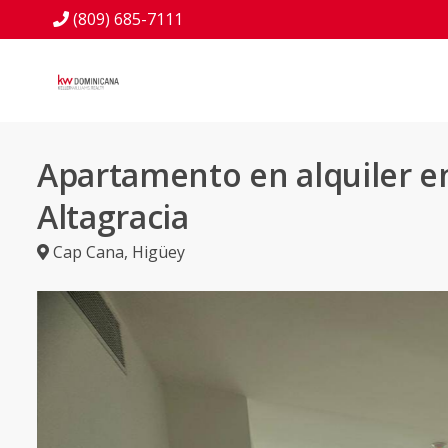
(809) 685-7111
Apartamento en alquiler e
Altagracia
Cap Cana
,
Higüey