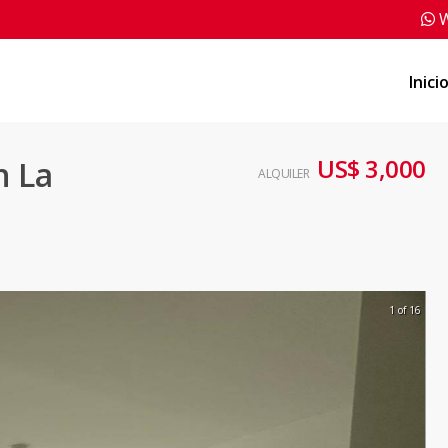
W
Inici
US$ 3,000
n La
ALQUILER
1 of 16