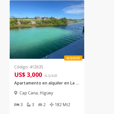
ALQUILER
Código
:
412635
US$ 3,000
ALQUILER
Apartamento en alquiler en La Altagracia
Cap Cana
,
Higüey
3
3
2
182
Mt2