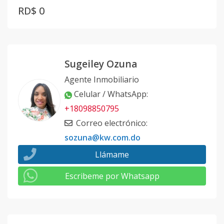
RD$ 0
Sugeiley Ozuna
Agente Inmobiliario
Celular / WhatsApp
:
+18098850795
Correo electrónico
:
sozuna@kw.com.do
Llámame
Escribeme por Whatsapp