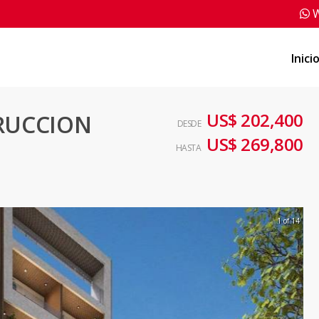
W
Inici
US$ 202,400
RUCCION
DESDE
US$ 269,800
HASTA
1 of 14