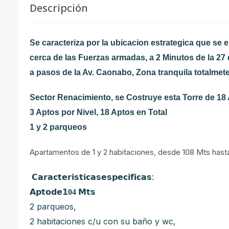
Descripción
Se caracteriza por la ubicacion estrategica que se 
cerca de las Fuerzas armadas, a 2 Minutos de la 27 
a pasos de la Av. Caonabo, Zona tranquila totalmet
Sector Renacimiento, se Costruye esta Torre de 18
3 Aptos por Nivel, 18 Aptos en Total
1 y 2 parqueos
Apartamentos de 1 y 2 habitaciones, desde 108 Mts hast
:
𝗖𝗮𝗿𝗮𝗰𝘁𝗲𝗿𝗶𝘀𝘁𝗶𝗰𝗮𝘀𝗲𝘀𝗽𝗲𝗰𝗶𝗳𝗶𝗰𝗮𝘀
𝗔𝗽𝘁𝗼𝗱𝗲
𝟭04
𝗠𝘁𝘀
2 parqueos,
2 habitaciones c/u con su baño y wc,