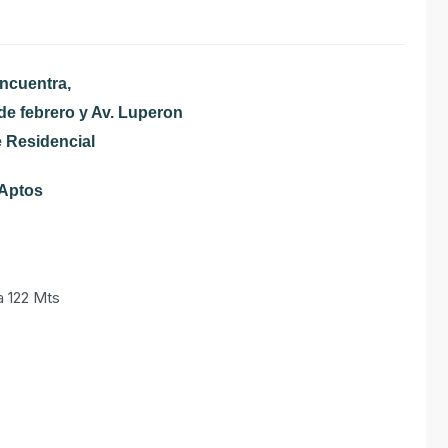
encuentra,
de febrero y Av. Luperon
e Residencial
 Aptos
a 122 Mts