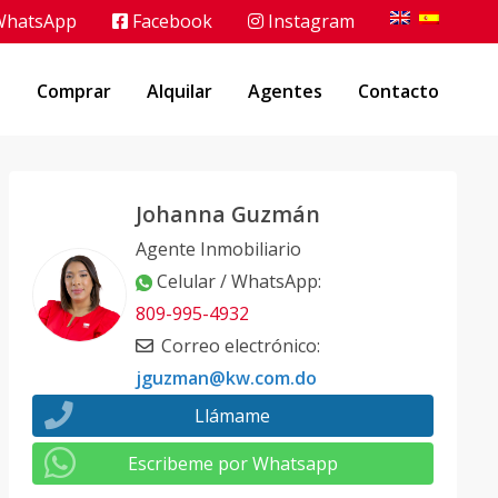
hatsApp
Facebook
Instagram
o
Comprar
Alquilar
Agentes
Contacto
Johanna Guzmán
Agente Inmobiliario
Celular / WhatsApp
:
809-995-4932
Correo electrónico
:
jguzman@kw.com.do
Llámame
Escribeme por Whatsapp