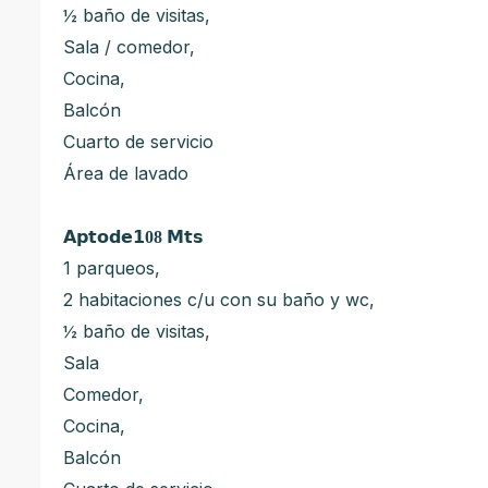
½ baño de visitas,
Sala / comedor,
Cocina,
Balcón
Cuarto de servicio
Área de lavado
𝗔𝗽𝘁𝗼𝗱𝗲𝟭
08
𝗠𝘁𝘀
1 parqueos,
2 habitaciones c/u con su baño y wc,
½ baño de visitas,
Sala
Comedor,
Cocina,
Balcón