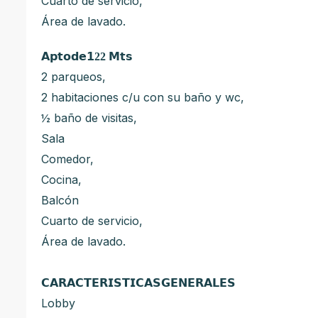
Cuarto de servicio,
Área de lavado.
𝗔𝗽𝘁𝗼𝗱𝗲
𝟭22 𝗠
𝘁𝘀
2 parqueos,
2 habitaciones c/u con su baño y wc,
½ baño de visitas,
Sala
Comedor,
Cocina,
Balcón
Cuarto de servicio,
Área de lavado.
𝗖𝗔𝗥𝗔𝗖𝗧𝗘𝗥𝗜𝗦𝗧𝗜𝗖𝗔𝗦𝗚𝗘𝗡𝗘𝗥𝗔𝗟𝗘𝗦
Lobby