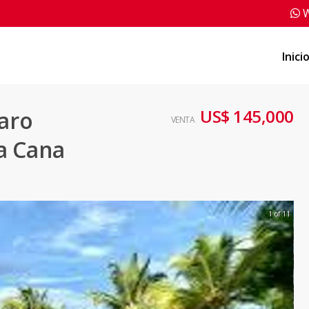
W
Inici
US$ 145,000
aro
VENTA
a Cana
1 of 11