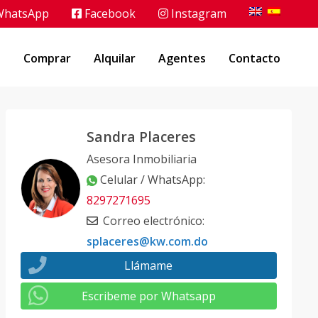
hatsApp
Facebook
Instagram
o
Comprar
Alquilar
Agentes
Contacto
Sandra Placeres
Asesora Inmobiliaria
Celular / WhatsApp
:
8297271695
Correo electrónico
:
splaceres@kw.com.do
Llámame
Escribeme por Whatsapp