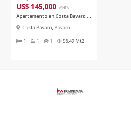
US$ 145,000
VENTA
Apartamento en Costa Bavaro Beach Resort, Bavaro Punta Cana
Costa Bávaro
,
Bávaro
1
1
1
56.49
Mt2