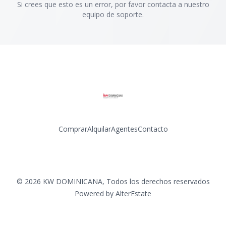
Si crees que esto es un error, por favor contacta a nuestro
equipo de soporte.
Comprar
Alquilar
Agentes
Contacto
Facebook
Instagram
LinkedIn
YouTube
©
2026
KW DOMINICANA
,
Todos los derechos reservados
Powered by
AlterEstate