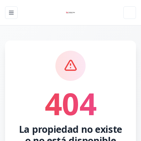
Toggle navigation menu
Toggl
404
La propiedad no existe
o no está disponible