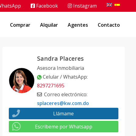
hatsApp
Facebook
Instagram
o
Comprar
Alquilar
Agentes
Contacto
Sandra Placeres
Asesora Inmobiliaria
Celular / WhatsApp
:
8297271695
Correo electrónico
:
splaceres@kw.com.do
Llámame
Escribeme por Whatsapp