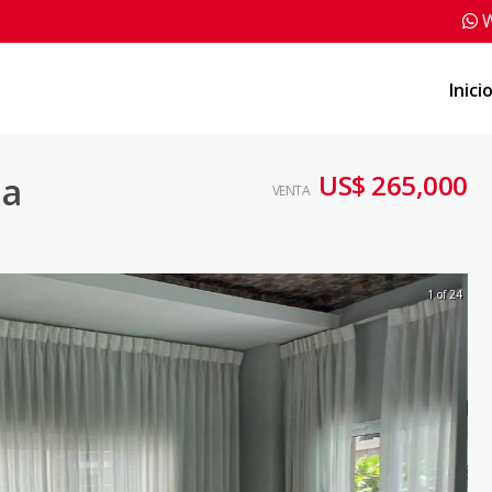
W
Inici
US$ 265,000
la
VENTA
1 of 24