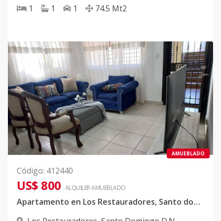
1
1
1
74.5
Mt2
AMUEBLADO
Código
:
412440
US$ 800
ALQUILER
AMUEBLADO
Apartamento en Los Restauradores, Santo domingo