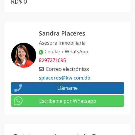
RD$ 0
Sandra Placeres
Asesora Inmobiliaria
Celular / WhatsApp
:
8297271695
Correo electrónico
:
splaceres@kw.com.do
Llámame
Escribeme por Whatsapp