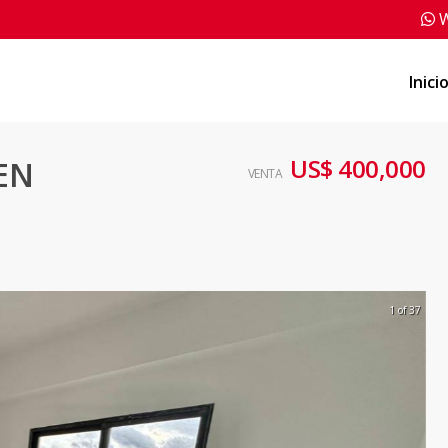
W
Inici
US$ 400,000
EN
VENTA
1 of 37