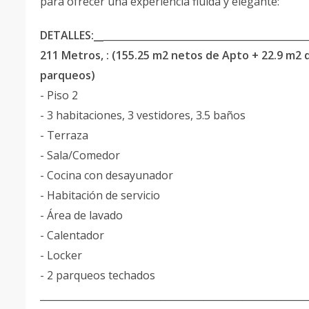
para ofrecer una experiencia fluida y elegante:
DETALLES:__
__________________________________________
211 Metros, : (155.25 m2 netos de Apto + 22.9 m2 
parqueos)
- Piso 2
- 3 habitaciones, 3 vestidores, 3.5 baños
- Terraza
- Sala/Comedor
- Cocina con desayunador
- Habitación de servicio
- Área de lavado
- Calentador
- ⁠Locker
- 2 parqueos techados
_______________________________________________________