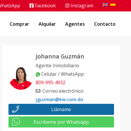
hatsApp
Facebook
Instagram
o
Comprar
Alquilar
Agentes
Contacto
Johanna Guzmán
Agente Inmobiliario
Celular / WhatsApp
:
809-995-4932
Correo electrónico
:
jguzman@kw.com.do
Llámame
Escribeme por Whatsapp