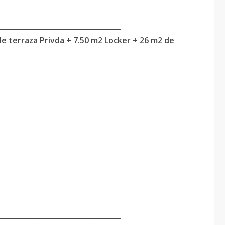
___________________________________
de terraza Privda + 7.50 m2 Locker + 26 m2 de
___________________________________