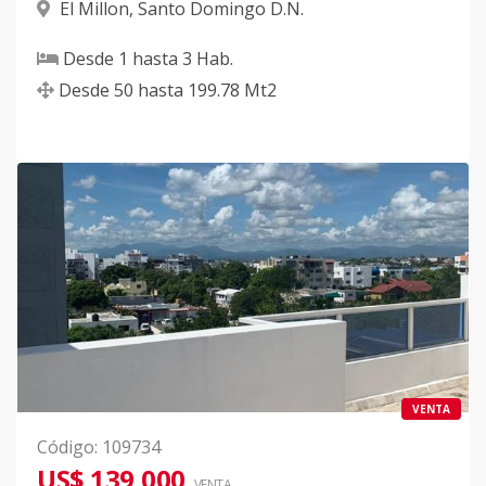
El Millon
,
Santo Domingo D.N.
Desde
1
hasta
3
Hab.
Desde
50
hasta
199.78
Mt2
VENTA
Código
:
109734
US$ 139,000
VENTA