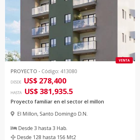
VENTA
PROYECTO
-
Código
:
413080
US$ 278,400
DESDE
US$ 381,935.5
HASTA
Proyecto familiar en el sector el millon
El Millon
,
Santo Domingo D.N.
Desde
3
hasta
3
Hab.
Desde
128
hasta
156
Mt2