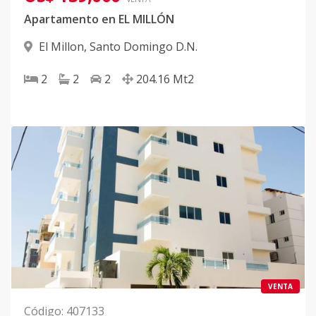
Apartamento en EL MILLÓN
El Millon
,
Santo Domingo D.N.
2
2
2
204.16
Mt2
VENTA
Código
:
407133