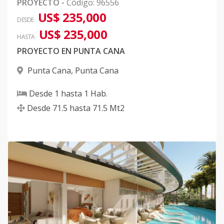
PROYECTO
-
Código
:
96556
US$ 235,000
DESDE
US$ 235,000
HASTA
PROYECTO EN PUNTA CANA
Punta Cana
,
Punta Cana
Desde
1
hasta
1
Hab.
Desde
71.5
hasta
71.5
Mt2