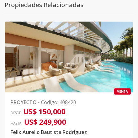
Propiedades Relacionadas
VENTA
PROYECTO
-
Código
:
408420
US$ 150,000
DESDE
US$ 249,900
HASTA
Felix Aurelio Bautista Rodriguez