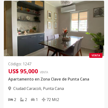
VENTA
Código
:
1247
US$ 95,000
VENTA
Apartamento en Zona Clave de Punta Cana
Ciudad Caracoli
,
Punta Cana
2
2
1
72
Mt2