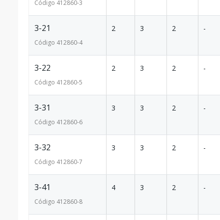
Código
412860
-3
3-21
2
3
2
-
Código
412860
-4
3-22
2
3
2
-
Código
412860
-5
3-31
3
3
2
-
Código
412860
-6
3-32
3
3
2
-
Código
412860
-7
3-41
4
3
2
-
Código
412860
-8