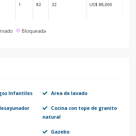
1
82
32
US$ 88,000
1
67
-
US$ 72,000
rvado
Bloqueada
1
84
36
US$ 94,000
1
84
-
US$ 90,500
gos Infantiles
Area de lavado
1
84
-
US$ 90,500
desayunador
Cocina con tope de granito
natural
1
84
-
US$ 90,500
Gazebo