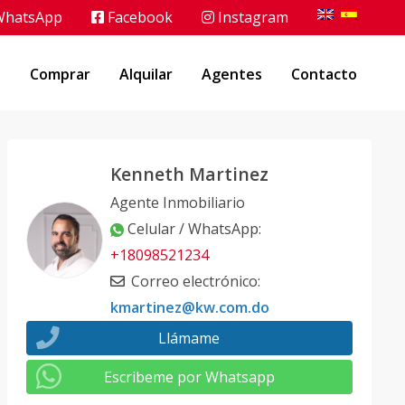
hatsApp
Facebook
Instagram
o
Comprar
Alquilar
Agentes
Contacto
Kenneth Martinez
Agente Inmobiliario
Celular / WhatsApp
:
+18098521234
Correo electrónico
:
kmartinez@kw.com.do
Llámame
Escribeme por Whatsapp