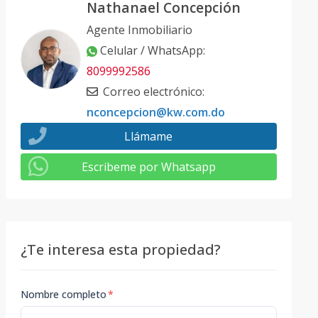
Nathanael Concepción
Agente Inmobiliario
Celular / WhatsApp
:
8099992586
Correo electrónico
:
nconcepcion@kw.com.do
Llámame
Escribeme por Whatsapp
¿Te interesa esta propiedad?
Nombre completo
*