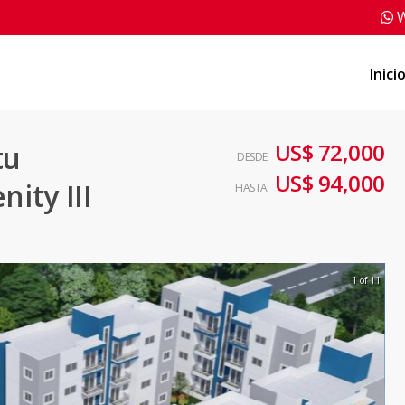
W
Inici
US$ 72,000
tu
DESDE
US$ 94,000
ity III
HASTA
1 of 11