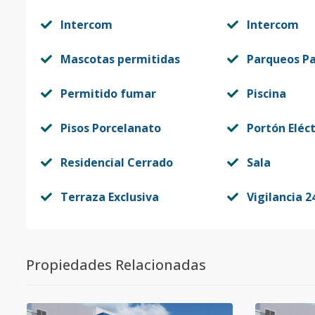
Código
412860
-14
Intercom
Intercom
5-32
3
3
2
-
Código
Mascotas permitidas
412860
-15
Parqueos Pa
5-41
Permitido fumar
Piscina
4
3
2
-
Código
412860
-16
Pisos Porcelanato
Portón Eléct
5-42
4
3
2
-
Residencial Cerrado
Sala
Código
412860
-17
Terraza Exclusiva
Vigilancia 2
6-31
3
3
2
-
Código
412860
-18
Propiedades Relacionadas
6-32
3
3
2
-
Código
412860
-19