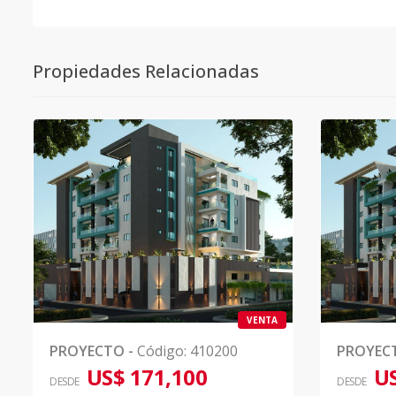
Propiedades Relacionadas
VENTA
PROYECTO
-
Código
:
410200
PROYEC
US$ 171,100
US
DESDE
DESDE