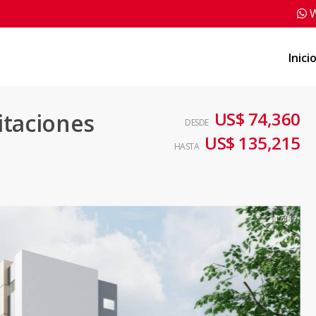
W
Inici
US$ 74,360
itaciones
DESDE
US$ 135,215
HASTA
1 of 12