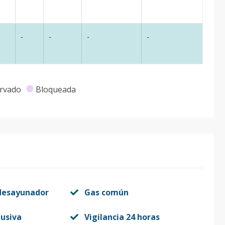
-
-
-
-
rvado
Bloqueada
desayunador
Gas común
lusiva
Vigilancia 24 horas