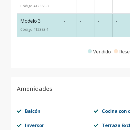
Código
412383
-3
Modelo 3
-
-
-
-
Código
412383
-1
Vendido
Rese
Amenidades
Balcón
Cocina con 
Inversor
Terraza Exc