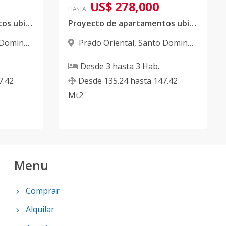
US$ 278,000
HASTA
Proyecto de apartamentos ubicado en Prado Oriental
Proyecto de apartamentos ubicado en Prado Oriental
 Domingo
Prado Oriental
,
Santo Domingo
Este
Desde
3
hasta
3
Hab.
7.42
Desde
135.24
hasta
147.42
Mt2
Menu
Comprar
Alquilar