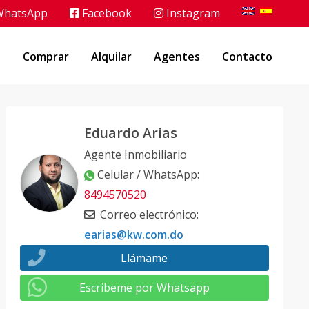
hatsApp
Facebook
Instagram
o
Comprar
Alquilar
Agentes
Contacto
Eduardo Arias
Agente Inmobiliario
Celular / WhatsApp
:
8494570520
Correo electrónico
:
earias@kw.com.do
Llámame
Escribeme por Whatsapp