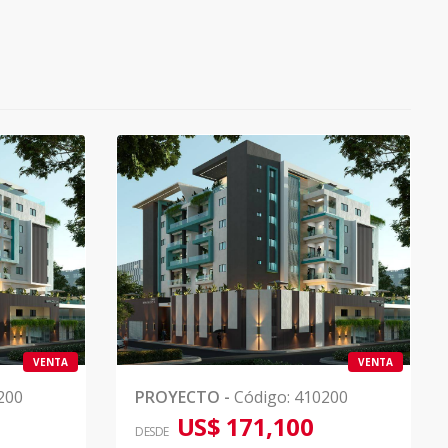
VENTA
VENTA
200
PROYECTO
-
Código
:
410200
US$ 171,100
DESDE