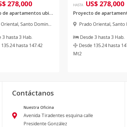
S$ 278,000
US$ 278,000
HASTA
Proyecto de apartamentos ubicado en Prado Oriental
 Oriental
,
Santo Domingo
Prado Oriental
,
Santo
Este
e
3
hasta
3
Hab.
Desde
3
hasta
3
Hab.
135.24
hasta
147.42
Desde
135.24
hasta
14
Mt2
Contáctanos
Nuestra Oficina
Avenida Tiradentes esquina calle
Presidente González