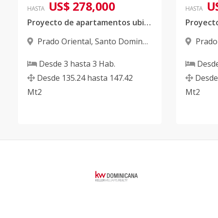
US$ 278,000
U
HASTA
HASTA
Proyecto de apartamentos ubicado en Prado Oriental
Prado Oriental
,
Santo Domingo
Prado
Este
Este
Desde
3
hasta
3
Hab.
Desd
Desde
135.24
hasta
147.42
Desde
Mt2
Mt2