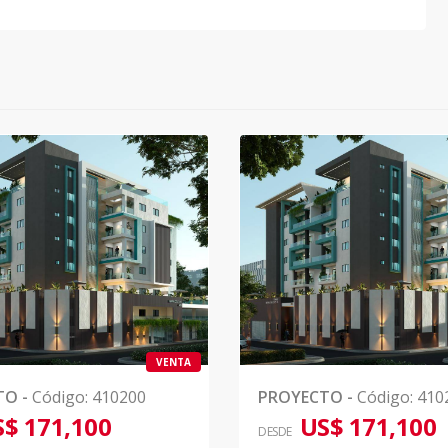
VENTA
TO
-
Código
:
410200
PROYECTO
-
Código
:
410
$ 171,100
US$ 171,100
DESDE