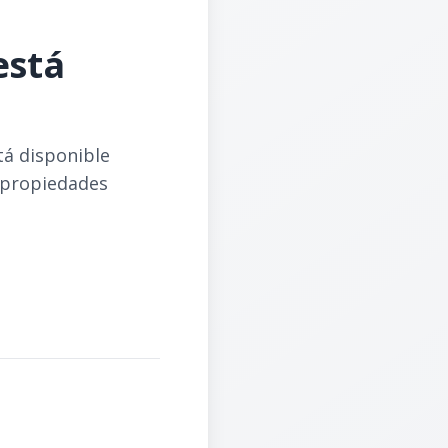
está
tá disponible
 propiedades