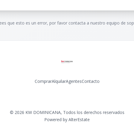
rees que esto es un error, por favor contacta a nuestro equipo de sop
Comprar
Alquilar
Agentes
Contacto
Facebook
Instagram
LinkedIn
YouTube
©
2026
KW DOMINICANA
,
Todos los derechos reservados
Powered by
AlterEstate