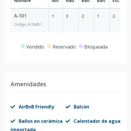
Nombre
Niv.
Hab.
Ban.
Ban.
Est.
m
A-101
1
3
2
1
2
1
Código
412845
-1
Vendido
Reservado
Bloqueada
Amenidades
AirBnB Friendly
Balcón
Baños en cerámica
Calentador de agua
importada