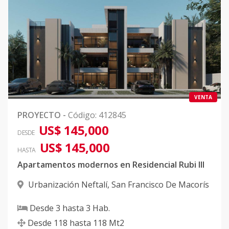
VENTA
PROYECTO
-
Código
:
412845
US$ 145,000
DESDE
US$ 145,000
HASTA
Apartamentos modernos en Residencial Rubi III
Urbanización Neftalí
,
San Francisco De Macorís
Desde
3
hasta
3
Hab.
Desde
118
hasta
118
Mt2