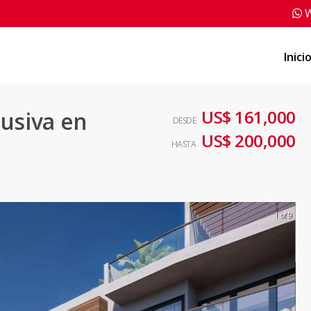
W
Inici
US$ 161,000
usiva en
DESDE
US$ 200,000
HASTA
1 of 9