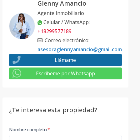
Glenny Amancio
Agente Inmobiliario
Celular / WhatsApp
:
+18299577189
Correo electrónico
:
asesoraglennyamancio@gmail.com
Llámame
Escribeme por Whatsapp
¿Te interesa esta propiedad?
Nombre completo
*