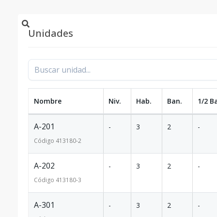
Unidades
Nombre
Niv.
Hab.
Ban.
1/2 B
A-201
-
3
2
-
Código
413180
-2
A-202
-
3
2
-
Código
413180
-3
A-301
-
3
2
-