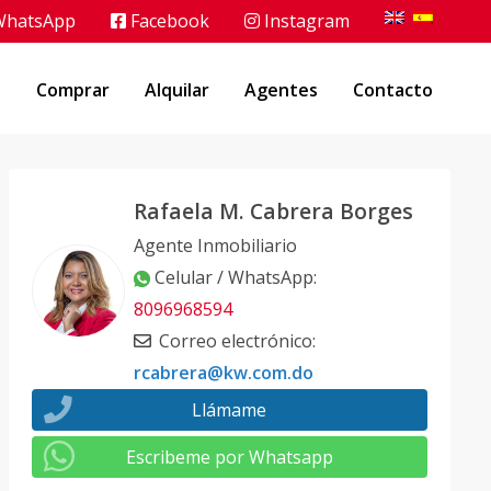
hatsApp
Facebook
Instagram
o
Comprar
Alquilar
Agentes
Contacto
Rafaela M. Cabrera Borges
Agente Inmobiliario
Celular / WhatsApp
:
8096968594
Correo electrónico
:
rcabrera@kw.com.do
Llámame
Escribeme por Whatsapp