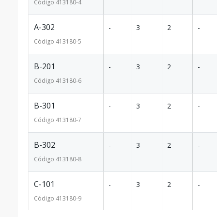
Código
413180
-4
A-302
-
3
2
-
Código
413180
-5
B-201
-
3
2
-
Código
413180
-6
B-301
-
3
2
-
Código
413180
-7
B-302
-
3
2
-
Código
413180
-8
C-101
-
3
2
-
Código
413180
-9