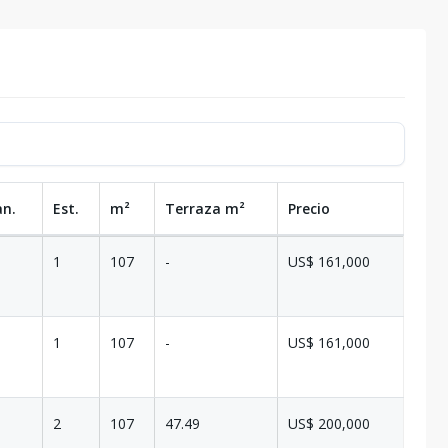
an.
Est.
m²
Terraza
m²
Precio
1
107
-
US$ 161,000
1
107
-
US$ 161,000
2
107
47.49
US$ 200,000