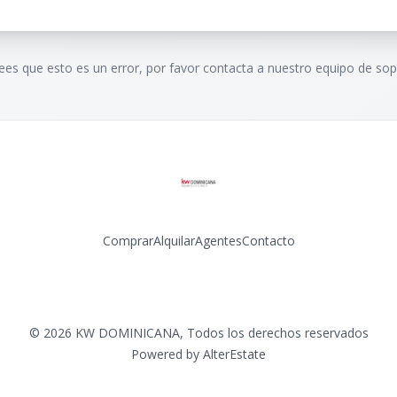
rees que esto es un error, por favor contacta a nuestro equipo de sop
Comprar
Alquilar
Agentes
Contacto
Facebook
Instagram
LinkedIn
YouTube
©
2026
KW DOMINICANA
,
Todos los derechos reservados
Powered by
AlterEstate