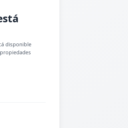
está
tá disponible
 propiedades