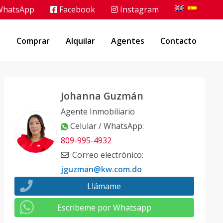
hatsApp
Facebook
Instagram
o
Comprar
Alquilar
Agentes
Contacto
Johanna Guzmán
Agente Inmobiliario
Celular / WhatsApp
:
809-995-4932
Correo electrónico
:
jguzman@kw.com.do
Llámame
Escribeme por Whatsapp