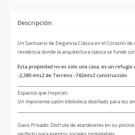
Descripción
Un Santuario de Elegancia Clásica en el Corazón d
residencia donde la arquitectura clásica se funde con
Esta propiedad no es solo una casa, es un refugio d
-2,380 mts2 de Terreno -742mts2 construcción
_______________________________________________________
Espacios que Inspiran:
Un imponente salón biblioteca diseñado para los am
_______________________________________________________
Oasis Privado: Disfrute de atardeceres en su piscin
perfecto para eventos sociales inolvidables.