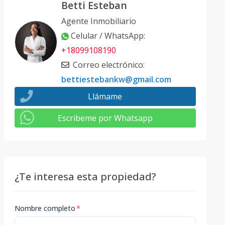
Betti Esteban
Agente Inmobiliario
Celular / WhatsApp
:
+18099108190
Correo electrónico
:
bettiestebankw@gmail.com
Llámame
Escribeme por Whatsapp
¿Te interesa esta propiedad?
Nombre completo
*