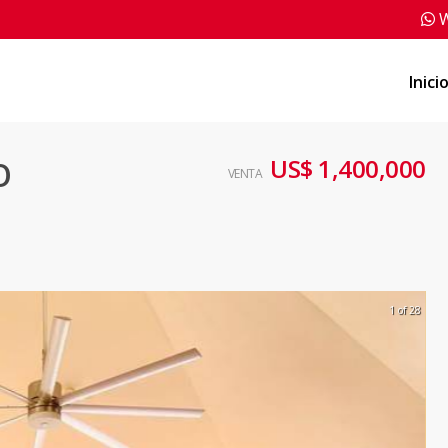
W
Inici
US$ 1,400,000
O
VENTA
1 of 28