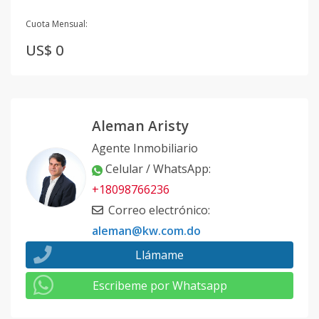
Cuota Mensual:
US$ 0
Aleman Aristy
Agente Inmobiliario
Celular / WhatsApp
:
+18098766236
Correo electrónico
:
aleman@kw.com.do
Llámame
Escribeme por Whatsapp