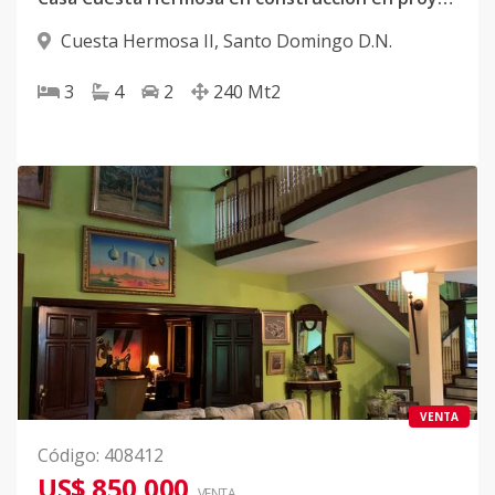
Cuesta Hermosa II
,
Santo Domingo D.N.
3
4
2
240
Mt2
VENTA
Código
:
408412
US$ 850,000
VENTA